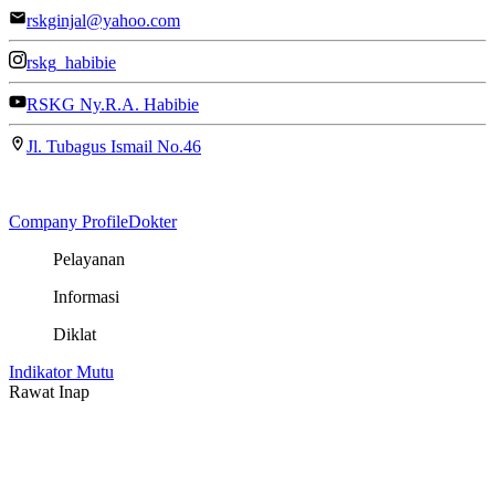
rskginjal@yahoo.com
rskg_habibie
RSKG Ny.R.A. Habibie
Jl. Tubagus Ismail No.46
Company Profile
Dokter
Pelayanan
Informasi
Diklat
Indikator Mutu
Rawat Inap