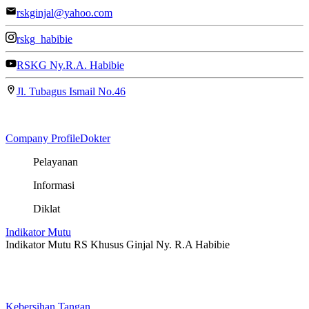
rskginjal@yahoo.com
rskg_habibie
RSKG Ny.R.A. Habibie
Jl. Tubagus Ismail No.46
Company Profile
Dokter
Pelayanan
Informasi
Diklat
Indikator Mutu
Indikator Mutu RS Khusus Ginjal Ny. R.A Habibie
Kebersihan Tangan