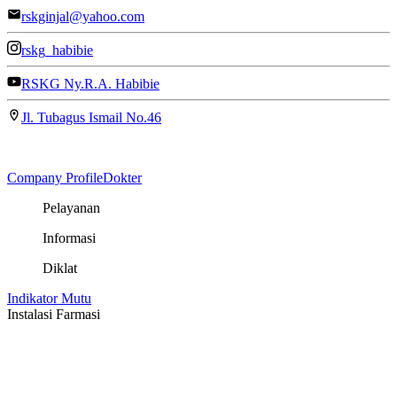
rskginjal@yahoo.com
rskg_habibie
RSKG Ny.R.A. Habibie
Jl. Tubagus Ismail No.46
Company Profile
Dokter
Pelayanan
Informasi
Diklat
Indikator Mutu
Instalasi Farmasi